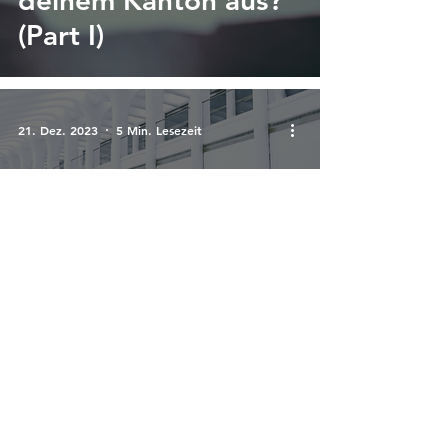
deinem Kanton aus?
(Part I)
21. Dez. 2023
5 Min. Lesezeit
Different Career-
Types