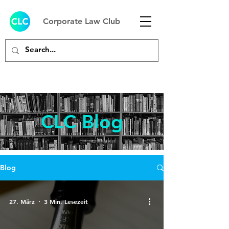
Corporate Law Club
CLC Blog
Blog
27. März
3 Min. Lesezeit