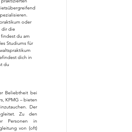
praktizierten 
ietsübergreifend 
pezialisieren.
zpraktikum oder 
 dir die 
 findest du am 
es Studiums für 
waltspraktikum 
efindest dich in 
t du 
r Beliebtheit bei 
rs, KPMG – bieten 
inzutauchen. Der 
leitet. Zu den 
er Personen in 
eitung von (oft) 