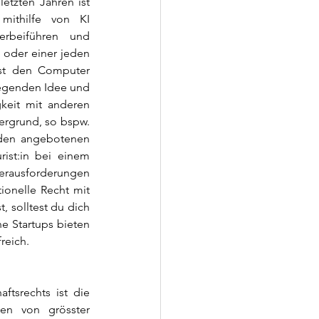
tzten Jahren ist 
mithilfe von KI 
erbeiführen und 
 oder einer jeden 
st den Computer 
iegenden Idee und 
keit mit anderen 
ergrund, so bspw. 
 den angebotenen 
ist:in bei einem 
erausforderungen 
ionelle Recht mit 
 solltest du dich 
e Startups bieten 
reich.
ftsrechts ist die 
en von grösster 