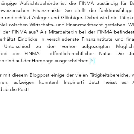
ängige Aufsichtsbehörde ist die FINMA zuständig für Be
eizerischen Finanzmarkts. Sie stellt die funktionsfähig
er und schützt Anleger und Gläubiger. Dabei wird die Tätigke
l zwischen Wirtschafts- und Finanzmarktrecht getrieben. Wie 
bei der FINMA aus? Als Mitarbeiter:in bei der FINMA befindes
hältst Einblicke in verschiedenste Finanzinstitute und finan
m Unterschied zu den vorher aufgezeigten Möglichk
is bei der FINMA  öffentlich-rechtlicher Natur. Die J
en sind auf der Hompage ausgeschrieben.
[5]
ir mit diesem Blogpost einige der vielen Tätigkeitsbereiche, w
eren, aufzeigen konnten! Inspiriert? Jetzt heisst es: Ak
 ab die Post!