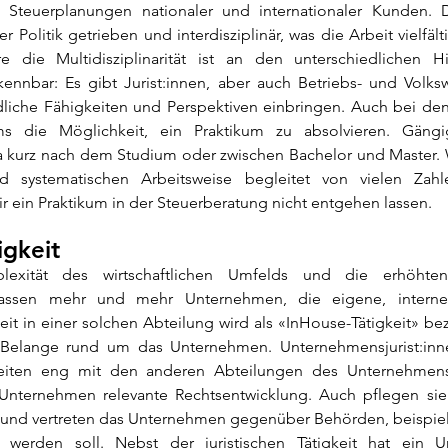
 Steuerplanungen nationaler und internationaler Kunden. D
r Politik getrieben und interdisziplinär, was die Arbeit vielfält
re die Multidisziplinarität ist an den unterschiedlichen H
ennbar: Es gibt Jurist:innen, aber auch Betriebs- und Volkswir
dliche Fähigkeiten und Perspektiven einbringen. Auch bei den
 die Möglichkeit, ein Praktikum zu absolvieren. Gängig
a kurz nach dem Studium oder zwischen Bachelor und Master. 
nd systematischen Arbeitsweise begleitet von vielen Zahl
 dir ein Praktikum in der Steuerberatung nicht entgehen lassen.
igkeit
exität des wirtschaftlichen Umfelds und die erhöhten r
lassen mehr und mehr Unternehmen, die eigene, interne 
it in einer solchen Abteilung wird als «InHouse-Tätigkeit» bez
en Belange rund um das Unternehmen. Unternehmensjurist:inne
beiten eng mit den anderen Abteilungen des Unternehmen
 Unternehmen relevante Rechtsentwicklung. Auch pflegen sie
 und vertreten das Unternehmen gegenüber Behörden, beispiel
 werden soll. Nebst der juristischen Tätigkeit hat ein Un