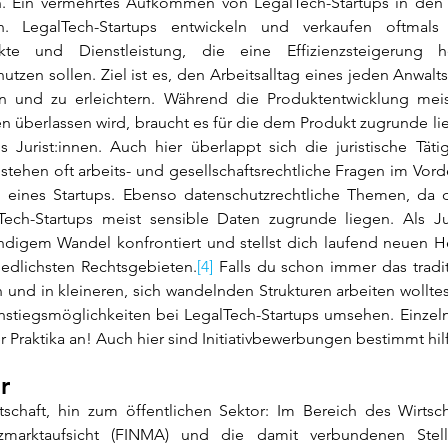
 Ein vermehrtes Aufkommen von LegalTech-Startups in den le
. LegalTech-Startups entwickeln und verkaufen oftmals 
ukte und Dienstleistung, die eine Effizienzsteigerung h
utzen sollen. Ziel ist es, den Arbeitsalltag eines jeden Anwalts
en und zu erleichtern. Während die Produktentwicklung mei
n überlassen wird, braucht es für die dem Produkt zugrunde l
Jurist:innen. Auch hier überlappt sich die juristische Tätig
tehen oft arbeits- und gesellschaftsrechtliche Fragen im Vord
ng eines Startups. Ebenso datenschutzrechtliche Themen, da
Tech-Startups meist sensible Daten zugrunde liegen. Als Jur
ändigem Wandel konfrontiert und stellst dich laufend neuen H
iedlichsten Rechtsgebieten.
[4]
 Falls du schon immer das tradit
 und in kleineren, sich wandelnden Strukturen arbeiten wolltest,
nstiegsmöglichkeiten bei LegalTech-Startups umsehen. Einzeln
er Praktika an! Auch hier sind Initiativbewerbungen bestimmt hilf
r
schaft, hin zum öffentlichen Sektor: Im Bereich des Wirtscha
zmarktaufsicht (FINMA) und die damit verbundenen Stell