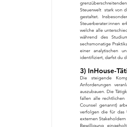
grenzüberschreitenden
Steuerwelt  stark von de
gestaltet. Insbesonde
Steuerberater:innen erk
welche alle unterschie
während des Studiums
sechsmonatige Praktik
einer analytischen u
identifiziert, darfst du
3) InHouse-Tät
Die steigende Kompl
Anforderungen veran
auszubauen. Die Tätigke
fallen alle rechtlich
Counsel genannt) ar
verfolgen die für das
externen Stakeholdern
Bewilligung eingeholt