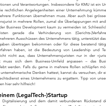
tionen und Verantwortungen. Insbesondere für KMU ist ein Unt
ie rechtlichen Angelegenheiten einer Unternehmung kümmert,
mehrere Funktionen übernehmen muss. Aber auch bei grösse
nsjurist in mehrere Rollen, zumal die Überlappungen mit and
der Business Development kaum zu vermeiden ist. Schliesslich
isten gerade die Verhinderung von (Gerichts-)Verfahr
mehreren Ausschüssen des Unternehmens tätig, unterstützt das 
gaben übertragen bekommen oder für diese beratend tätig 
rfahren haben, ist die Bedeutung von Leadership und Te
eicht nicht aus, dass Unternehmensjuristen nur in der «juris
t muss sich dem Business-Umfeld anpassen – das Bus
lebt werden. Falls du gerne in mehrere Rollen schlüpfen mö
s unternehmerische Denken hattest, kannst du versuchen, dir e
 Rechtsdienst eines Unternehmens zu ergattern. Tipp von unser
n hier sehr hilfreich! 
 einem (LegalTech-)Startup
Digitalisierung und dem damit verbundenen Rückstand de