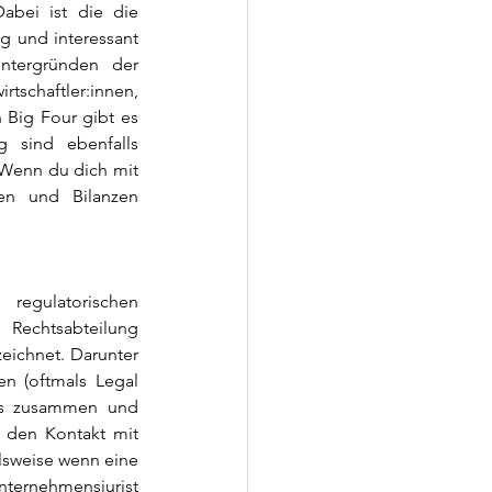
abei ist die die 
ig und interessant 
intergründen der 
tschaftler:innen, 
 Big Four gibt es 
 sind ebenfalls 
Wenn du dich mit 
en und Bilanzen 
egulatorischen 
Rechtsabteilung 
eichnet. Darunter 
n (oftmals Legal 
s zusammen und 
 den Kontakt mit 
sweise wenn eine 
ternehmensjurist 