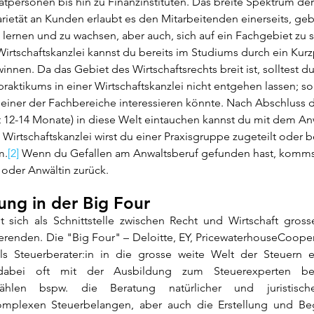
personen bis hin zu Finanzinstituten. Das breite Spektrum der 
rietät an Kunden erlaubt es den Mitarbeitenden einerseits, geb
zu lernen und zu wachsen, aber auch, sich auf ein Fachgebiet zu s
 Wirtschaftskanzlei kannst du bereits im Studiums durch ein Kur
innen. Da das Gebiet des Wirtschaftsrechts breit ist, solltest du
raktikums in einer Wirtschaftskanzlei nicht entgehen lassen; so
 einer der Fachbereiche interessieren könnte. Nach Abschluss d
st 12-14 Monate) in diese Welt eintauchen kannst du mit dem An
h Wirtschaftskanzlei wirst du einer Praxisgruppe zugeteilt oder b
m.
[2]
 Wenn du Gefallen am Anwaltsberuf gefunden hast, komms
 oder Anwältin zurück.
ung in der Big Four 
t sich als Schnittstelle zwischen Recht und Wirtschaft grosse
erenden. Die "Big Four" – Deloitte, EY, PricewaterhouseCoope
ls Steuerberater:in in die grosse weite Welt der Steuern e
 dabei oft mit der Ausbildung zum Steuerexperten beg
 zählen bspw. die Beratung natürlicher und juristisch
komplexen Steuerbelangen, aber auch die Erstellung und Begl