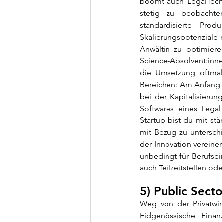
boomt auch LegalTech.
stetig zu beobachten
standardisierte Prod
Skalierungspotenziale n
Anwältin zu optimier
Science-Absolvent:inne
die Umsetzung oftmals 
Bereichen: Am Anfang s
bei der Kapitalisieru
Softwares eines Legal
Startup bist du mit st
mit Bezug zu untersch
der Innovation vereinen
unbedingt für Berufsei
auch Teilzeitstellen od
5) Public Secto
Weg von der Privatwirt
Eidgenössische Finan