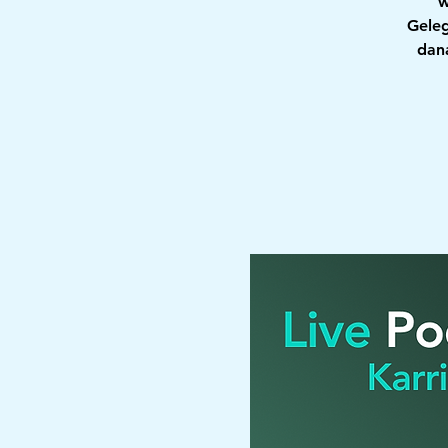
w
Geleg
dan