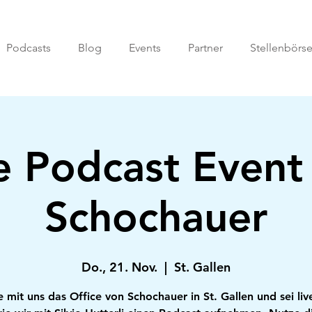
Podcasts
Blog
Events
Partner
Stellenbörs
e Podcast Event
Schochauer
Do., 21. Nov.
  |  
St. Gallen
 mit uns das Office von Schochauer in St. Gallen und sei liv