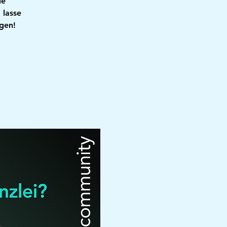
ie
 lasse
gen!