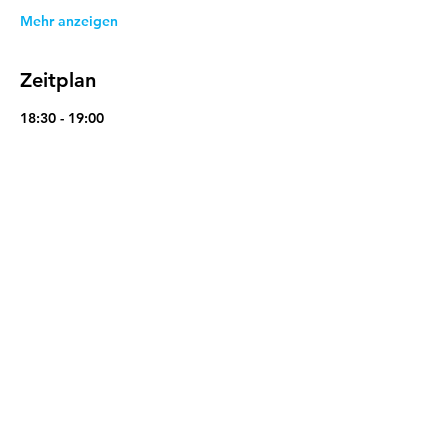
Mehr anzeigen
Zeitplan
18:30 - 19:00
30 Minuten
Live Podcast
Homburger AG
19:00 - 19:15
15 Minuten
Q&A mit Stefanie Pfisterer
Homburger AG
Alle ansehen
1 weiteres Element verfügbar